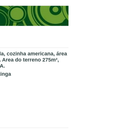
la, cozinha americana, área
. Area do terreno 275m²,
A.
tinga