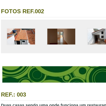
FOTOS REF.002
REF.: 003
Duas casas sendo uma onde funciona um restauran