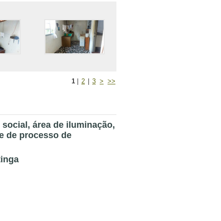
1
|
2
|
3
>
>>
social, área de iluminação,
se de processo de
tinga