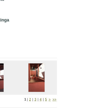
tinga
1
|
2
|
3
|
4
|
5
>
>>