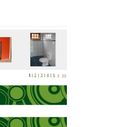
1
|
2
|
3
|
4
|
5
>
>>