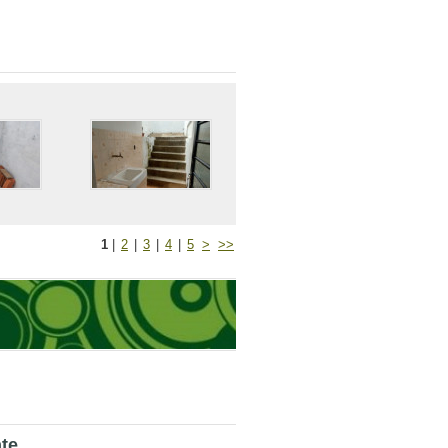
1
|
2
|
3
|
4
|
5
>
>>
te