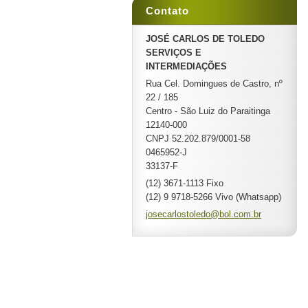
Contato
JOSÉ CARLOS DE TOLEDO
SERVIÇOS E
INTERMEDIAÇÕES
Rua Cel. Domingues de Castro, nº
22 / 185
Centro - São Luiz do Paraitinga
12140-000
CNPJ 52.202.879/0001-58
0465952-J
33137-F
(12) 3671-1113 Fixo
(12) 9 9718-5266 Vivo (Whatsapp)
josecarl
ostoledo
@bol.com
.br