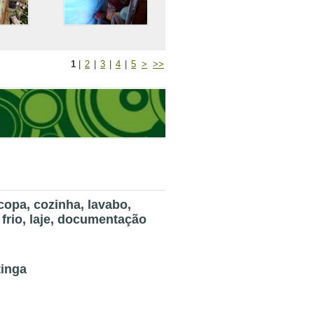
1
|
2
|
3
|
4
|
5
>
>>
copa, cozinha, lavabo,
 frio, laje, documentação
tinga