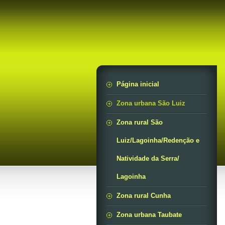
Página inicial
Zona urbana São Luiz
Zona rural São
Luiz/Lagoinha/Redenção e
Natividade da Serra/
Lagoinha
Zona rural Cunha
Zona urbana Taubate