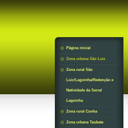
Página inicial
Zona urbana São Luiz
Zona rural São
Luiz/Lagoinha/Redenção e
Natividade da Serra/
Lagoinha
Zona rural Cunha
Zona urbana Taubate