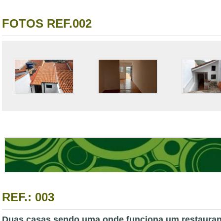
FOTOS REF.002
REF.: 003
Duas casas sendo uma onde funciona um restauran