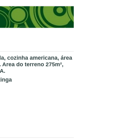
la, cozinha americana, área
. Area do terreno 275m²,
A.
tinga