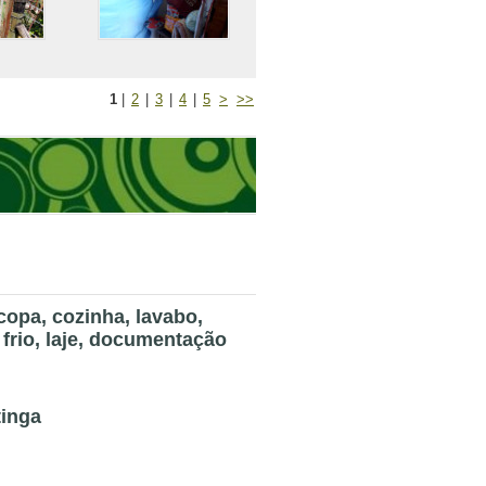
1
|
2
|
3
|
4
|
5
>
>>
copa, cozinha, lavabo,
 frio, laje, documentação
tinga