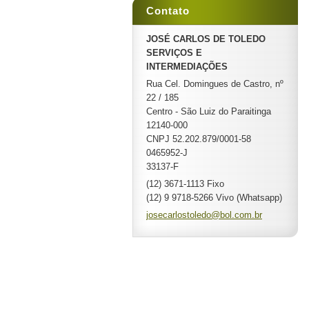
Contato
JOSÉ CARLOS DE TOLEDO
SERVIÇOS E
INTERMEDIAÇÕES
Rua Cel. Domingues de Castro, nº
22 / 185
Centro - São Luiz do Paraitinga
12140-000
CNPJ 52.202.879/0001-58
0465952-J
33137-F
(12) 3671-1113 Fixo
(12) 9 9718-5266 Vivo (Whatsapp)
josecarl
ostoledo
@bol.com
.br