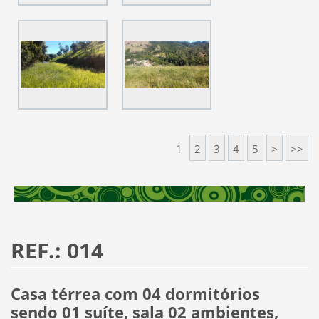
1
2
3
4
5
>
>>
REF.: 014
Casa térrea com 04 dormitórios
sendo 01 suíte, sala 02 ambientes,