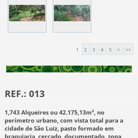
1
2
3
4
5
>
>>
REF.: 013
1,743 Alqueires ou 42.175,13m², no
perímetro urbano, com vista total para a
cidade de São Luiz, pasto formado em
braquiaria, cercado, documentado, zona