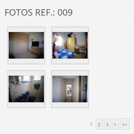
FOTOS REF.: 009
1
2
3
>
>>